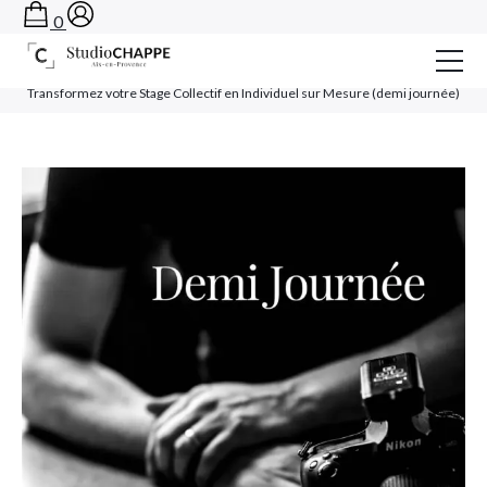
0
Accueil
›
Shooting studio à Aix en Provence – StudioCHAPPE
›
Stage Photo
›
Transformez votre Stage Collectif en Individuel sur Mesure (demi journée)
Séances Photos
Formations
Le StudioCHAPPE
Contact
Rendez-vous
OFFRIR UN BON CADEAU