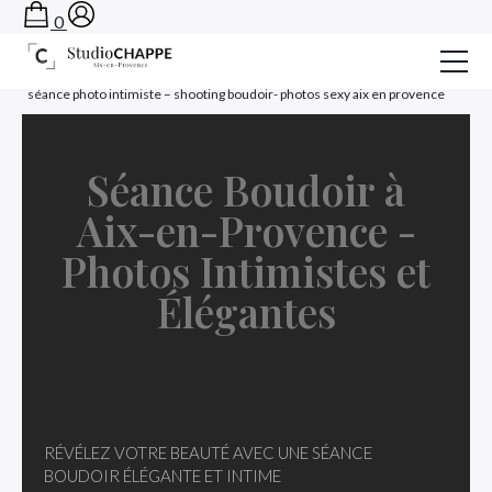
0
Accueil
›
Photographe Aix en Provence : Séance photo Studio
›
séance photo intimiste – shooting boudoir- photos sexy aix en provence
Séances Photos
Formations
Séance Boudoir à
Aix-en-Provence -
Le StudioCHAPPE
Photos Intimistes et
Contact
Élégantes
Rendez-vous
OFFRIR UN BON CADEAU
RÉVÉLEZ VOTRE BEAUTÉ AVEC UNE SÉANCE
BOUDOIR ÉLÉGANTE ET INTIME