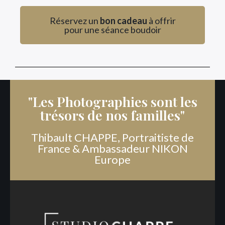
Réservez un
bon cadeau
à offrir
pour une séance boudoir
"Les Photographies sont les
trésors de nos familles"
Thibault CHAPPE, Portraitiste de
France & Ambassadeur NIKON
Europe